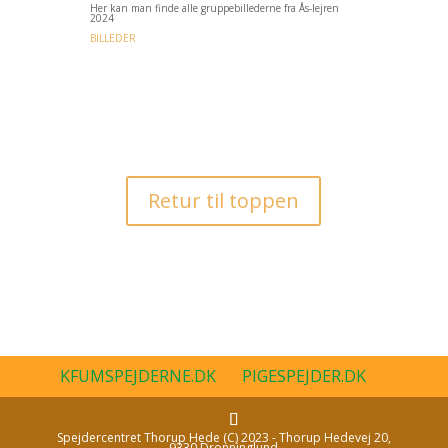
Her kan man finde alle gruppebillederne fra Ås-lejren
2024
BILLEDER
Retur til toppen
KFUMSPEJDERNE.DK
PIGESPEJDER.DK
Spejdercentret Thorup Hede (C) 2023 - Thorup Hedevej 20,
9330 Dronninglund