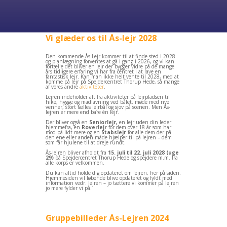
Vi glæder os til Ås-lejr 2028
Den kommende Ås-Lejr kommer til at finde sted i 2028
og planlægning forventes at gå i gang i 2026, og vi kan
fortælle det bliver en lejr der bygger vidre på de mange
års tidligere erfaring vi har fra centret i at lave en
fantastisk lejr. Kan man ikke helt vente til 2028, med at
komme på lejr på Spejdercentret Thorup Hede, så mange
af vores andre
aktiviteter
.
Lejren indeholder alt fra aktiviteter på lejrpladsen til
hike, hygge og madlavning ved bålet, møde med nye
venner, stort fælles lejrbål og sjov på scenen. Men Ås-
lejren er mere end bare én lejr.
Der bliver også en
Seniorlejr,
en lejr uden din leder
hjemmefra, en
Roverlejr
for dem over 18 år som har
mod på lidt mere og en
Stabslejr
for alle dem der på
den ene eller anden måde hjælper til på lejren – dem
som får hjulene til at dreje rundt.
Ås-lejren bliver afholdt fra
15. juli til 22. juli 2028 (uge
29)
på Spejdercentret Thorup Hede og spejdere m.m. fra
alle korps er velkommen.
Du kan altid holde dig opdateret om lejren, her på siden.
Hjemmesiden vil løbende blive opdateret og fyldt med
information vedr. lejren – jo tættere vi kommer på lejren
jo mere fylder vi på.
Gruppebilleder Ås-Lejren 2024