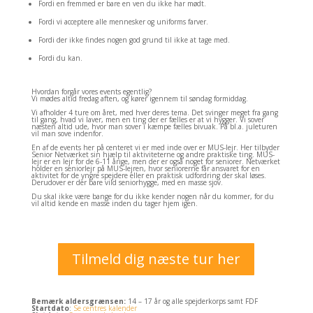
Fordi en fremmed er bare en ven du ikke har mødt.
Fordi vi acceptere alle mennesker og uniforms farver.
Fordi der ikke findes nogen god grund til ikke at tage med.
Fordi du kan.
Hvordan forgår vores events egentlig?
Vi mødes altid fredag aften, og kører igennem til søndag formiddag.
Vi afholder 4 ture om året, med hver deres tema. Det svinger meget fra gang
til gang, hvad vi laver, men en ting der er fælles er at vi hygger. Vi sover
næsten altid ude, hvor man sover i kæmpe fælles bivuak. På bl.a. juleturen
vil man sove indenfor.
En af de events her på centeret vi er med inde over er MUS-lejr. Her tilbyder
Senior Netværket sin hjælp til aktiviteterne og andre praktiske ting. MUS-
lejr er en lejr for de 6-11 årige, men der er også noget for seniorer. Netværket
holder en seniorlejr på MUS-lejren, hvor seniorerne får ansvaret for en
aktivitet for de yngre spejdere eller en praktisk udfordring der skal løses.
Derudover er der bare vild seniorhygge, med en masse sjov.
Du skal ikke være bange for du ikke kender nogen når du kommer, for du
vil altid kende en masse inden du tager hjem igen.
Tilmeld dig næste tur her
Bemærk aldersgrænsen:
14 – 17 år og alle spejderkorps samt FDF
Startdato
:
Se centres kalender