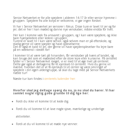
Senior Netværket er for alle spejdere i alderen 14-17 år eller senior hjemme i
gruppen. Spejdere fra alle korps er velkomne, vi gør ingen forskel.
Vi har i Senior Netværket jer seniorer i fokus. Disse ture er lavet til jer og for
jer; det er her I kan mødes og danne nye venskaber, måske endda for livet.
Her kan I komme væk fra ansvaret i gruppen, og I kan være spejdere, og ikke
bare hjælpeledere eller ledere i gruppen.
Turene er lavet til I kan være senior, også selvom man er på efterskole, og
stadig gerne vil være spejder og have oplevelserne.
Det er også et kald til jer, der gerne vil have spejderoplevelser fra lejre bare
på en weekend i stedet for!
I kommer til at være tæt på hinanden, får venskaber på tværs af landet, og
kan bruge det som et mødested efter de store lejre eller kurserne. På centeret
fylder vi i Senior Netværket meget, vi er med til at øge livet på centeret.
Dette gør også at deltagerne får et ejerskab til centeret. Hvis du gerne vil
mærke, hvordan det er at få ejerskab til et center og være omringet af
spejdere i din egen aldersgruppe, så skal du tage med på Senior Netværkets
næste tur!
Næste tur kan findes i
centerets kalender her:
Hvorfor skal jeg deltage spørg du nu, jo nu skal du hører. Vi har
samlet nogle rigtig gode grunde til dig lige her:
Fordi du ikke vil komme til at kede dig.
Fordi du vil komme til at lave nogle sjove, mærkelige og underlige
aktiviteter.
Fordi at du vil komme til at møde nye venner.