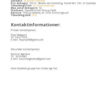
Slutdato
:
Se centres kalender
Pris deltager
: 350 kr. Betales ved tilmelding, hvoraf den 130,- er hytteleje
Tilmeldingsfrist
:
Se centres kalender
Max antal deltagere
: 50
Stednavn
: Spejdercentret Thorup Hede
Adresse
: Thorup Hedevej 20, 9330 Dronninglund
Tilmeldingslink:
HER
Kontaktinformationer:
Primær kontaktperson:
Freja Mølgaard
Tlf: 2424 1994
E-mail: frejamp98@gmail.com
Sekundær kontaktperson:
Karoline Agerskov
Tlf.: 30334483
E-mail: karolineagerskov@gmail.com
Vores Facebook gruppe kan findes lige her: