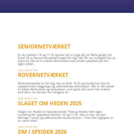
SENIORNETVÆRKET
Er du mellem 14 og 17 år og klar på at tage på tur flere gange om
året? Så er Seniornetværket noget for dig. Her får du mulighed for at
være en del af et stærkt fællesskab med andre spejdere på din
egen alder.
Læs mere her
ROVERNETVÆRKET
Rovernetværket er for dig, der er fyldt 18 år og stadig har lyst til
spejderlivets hyggelige og udfordrende aktiviteter. Her er der plads
til både fællesskab og oplevelser, som godt må være lidt vildere
end dem, du kender fra tidligere år.
Læs mere her
SLAGET OM HEDEN 2025
Slaget om Heden er Spejdercenter Thorup Hedes helt egen
turnering for spejdere mellem 10 og 17 år. Det er her, du kan
deltage i sjove og udfordrende konkurrencer – hvor det vigtigste er
at være med!
Læs mere her
DM I SPEJDER 2026