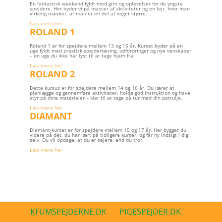
En fantastisk weekend fyldt med grin og oplevelser for de yngste
spejdere. Her byder vi på masser af aktiviteter og en lejr, hvor man
virkelig mærker, at man er en del af noget større.
Læs mere her
ROLAND 1
Roland 1 er for spejdere mellem 13 og 15 år. Kurset byder på en
uge fyldt med praktisk spejderlæring, udfordringer og nye venskaber
– en uge du ikke har lyst til at tage hjem fra.
Læs mere her
ROLAND 2
Dette kursus er for spejdere mellem 14 og 16 år. Du lærer at
planlægge og gennemføre aktiviteter, holde god instruktion og have
styr på dine materialer – klar til at tage på tur med din patrulje.
Læs mere her
DIAMANT
Diamant-kurset er for spejdere mellem 15 og 17 år. Her bygger du
videre på det, du har lært på tidligere kurser, og får ny indsigt i dig
selv. Du vil opdage, at du er sejere, end du tror.
Læs mere her
KFUMSPEJDERNE.DK
PIGESPEJDER.DK