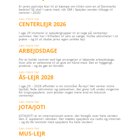
Er jeres patrulje klar til at kæmpe om titlen som en af Danmarks
bedste? Så skal I være med, når DM i Spejder vender tilbage til
centret i 2026!
Læs mere her
CENTERLEJR 2026
I uge 29 inviterer vi spejdergrupper til at tage på centerlejr
sammen. Her har I friheden til selv at vælge, hvilke aktiviteter I vil
prøve – og til at skabe jeres egen unikke lejr.
Læs mere her
ARBEJDSDAGE
For at holde centret ved lige arrangerer vi løbende arbejdsdage,
hvor alle er velkomne til at give en hånd med. Det er hyggeligt,
praktisk – og du gør en forskel.
Læs mere her
ÅS-LEJR 2028
I uge 29 – 2028 afholder vi en storslået Ås-lejr! Her venter store
lejrbål, fede aktiviteter og oplevelser, der giver luft under vingerne
for tropsspejdere, som ønsker noget mere end en klassisk
centerlejr.
Læs mere her
JOTA/JOTI
JOTA/JOTI er et internationalt event, der foregår over hele verden
den 3. weekend i oktober. Her mødes spejdere via radio og internet
– og du får kontakt med spejdere fra hele verden!
Læs mere her
MUS-LEJR