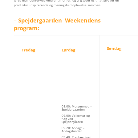
jeres mål. Centerweekend er til for jer, og vi glæder os til at give jer en
produktiv, inspirerende og meningsfuld oplevelse sammen.
– Spejdergaarden Weekendens
program:
Søndag
Fredag
Lørdag
08.00: Morgenmad –
Spejdergaarden
09.00: Velkomst og
flag ved
Spejdergården
09.20: Andagt –
Andagslunden
09.40: Planlægning i