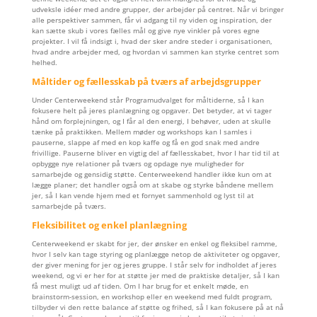
udveksle idéer med andre grupper, der arbejder på centret. Når vi bringer
alle perspektiver sammen, får vi adgang til ny viden og inspiration, der
kan sætte skub i vores fælles mål og give nye vinkler på vores egne
projekter. I vil få indsigt i, hvad der sker andre steder i organisationen,
hvad andre arbejder med, og hvordan vi sammen kan styrke centret som
helhed.
Måltider og fællesskab på tværs af arbejdsgrupper
Under Centerweekend står Programudvalget for måltiderne, så I kan
fokusere helt på jeres planlægning og opgaver. Det betyder, at vi tager
hånd om forplejningen, og I får al den energi, I behøver, uden at skulle
tænke på praktikken. Mellem møder og workshops kan I samles i
pauserne, slappe af med en kop kaffe og få en god snak med andre
frivillige. Pauserne bliver en vigtig del af fællesskabet, hvor I har tid til at
opbygge nye relationer på tværs og opdage nye muligheder for
samarbejde og gensidig støtte. Centerweekend handler ikke kun om at
lægge planer; det handler også om at skabe og styrke båndene mellem
jer, så I kan vende hjem med et fornyet sammenhold og lyst til at
samarbejde på tværs.
Fleksibilitet og enkel planlægning
Centerweekend er skabt for jer, der ønsker en enkel og fleksibel ramme,
hvor I selv kan tage styring og planlægge netop de aktiviteter og opgaver,
der giver mening for jer og jeres gruppe. I står selv for indholdet af jeres
weekend, og vi er her for at støtte jer med de praktiske detaljer, så I kan
få mest muligt ud af tiden. Om I har brug for et enkelt møde, en
brainstorm-session, en workshop eller en weekend med fuldt program,
tilbyder vi den rette balance af støtte og frihed, så I kan fokusere på at nå