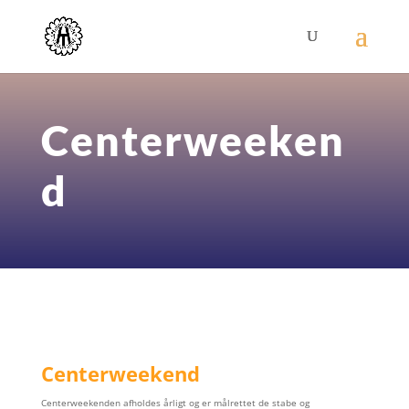
Centerweeken
d
Centerweekend
Centerweekenden afholdes årligt og er målrettet de stabe og