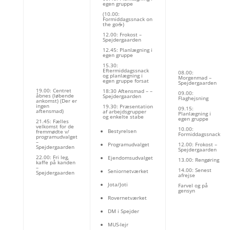
egen gruppe
(10.00:
Formiddagssnack on
the go☕)
12.00: Frokost –
Spejdergaarden
12.45: Planlægning i
egen gruppe
15.30:
Eftermiddagssnack
08.00:
og planlægning i
Morgenmad –
egen gruppe forsat
Spejdergaarden
19.00: Centret
18:30 Aftensmad – –
09.00:
åbnes (løbende
Spejdergaarden
Flaghejsning
ankomst) (Der er
ingen
19.30: Præsentation
09.15:
aftensmad)
af arbejdsgrupper
Planlægning i
og enkelte stabe
egen gruppe
21.45: Fælles
velkomst for de
10.00:
Bestyrelsen
fremmødte v/
Formiddagssnack
programudvalget
–
Programudvalget
12.00: Frokost –
Spejdergaarden
Spejdergaarden
22.00: Fri leg,
Ejendomsudvalget
13.00: Rengøring
kaffe på kanden
–
14.00: Senest
Seniornetværket
Spejdergaarden
afrejse
Jota/Joti
Farvel og på
gensyn
Rovernetværket
DM i Spejder
MUS-lejr