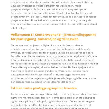
arbejdsgrupper, der skaber aktiviteter på centret. Hver enkelt stab og
udvalg planlægger selv deres program for weekenden, mens
programudvalget står for den overordnede ramme og arrangerer
fællesaktiviteter. Som stab eller udvalg kan I frit vælge, hvilke dele af
programmet I vil deltage i, men det forventes, at alle deltager i de fælles
programpunkter. Disse fælles aktiviteter er med til at styrke de gode
relationer på tværs af centret og bidrager til et tættere fællesskab blandt
alle frivillige.
Velkommen til Centerweekend – jeres samlingspunkt
for planlægning, samarbejde og fællesskab
Centerweekend er jeres mulighed for at samle jeres stab eller
arbejdsgruppe på centret og træde ind i et fællesskab med de andre
frivillige, der også arbejder for at skabe unikke oplevelser for spejdere.
Formålet med Centerweekend er at styrke relationerne på tværs af stabe
og arbejdsgrupper og skabe et sammenhold, der løfter os alle. Gennem
fælles aktiviteter og målrettet planlægning kan vi hjælpe hinanden med at
forny idéer og strategier, så vores fælles indsats får flere spejdere til at
finde vej til centret og skabe minder, der varer ved. Her kan I som
engagerede frivillige bruge tiden på at tilrettelægge kommende
aktiviteter, udvikle projekter og dele jeres erfaringer og idéer med andre,
der brænder lige så meget for spejderarbejdet som jer.
Tid til at mødes, planlægge og inspirere hinanden
Centerweekend giver jer plads til at dykke dybt ned i jeres arbejdsopgaver
og visioner for fremtiden. Her kan I samle jeres stab eller arbejdsgruppe
og fokusere på, hvad I vil opnå, og hvordan vi som fælles team kan gøre
det muligt. Det er ikke blot jeres egen arbejdsgruppe, der får gavn af
denne weekend; det er også en helt unik mulighed for at møde og