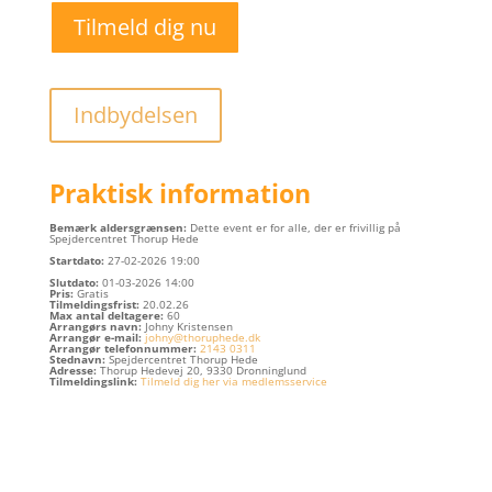
Tilmeld dig nu
Indbydelsen
Praktisk information
Bemærk aldersgrænsen:
Dette event er for alle, der er frivillig på
Spejdercentret Thorup Hede
Startdato:
27
-02-2026 19:00
Slutdato:
01
-03-2026 14:00
Pris:
Gratis
Tilmeldingsfrist:
20.02.26
Max antal deltagere:
60
Arrangørs navn:
Johny Kristensen
Arrangør e-mail:
johny@thoruphede.dk
Arrangør telefonnummer:
‭
2143 0311
Stednavn:
Spejdercentret Thorup Hede
Adresse:
Thorup Hedevej 20, 9330 Dronninglund
Tilmeldingslink:
Tilmeld dig her via medlemsservice