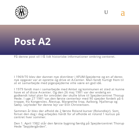
Post A2
På denne post vil I få lidt historiske informationer omkring centeret.
I 1969/70 blev der dannet nye distrikter i KFUM-Spejderne og en af deres
nye opgaver var at oprette og drive et A-Center. Man fandt hurtigt frem til
at et samarbejde med pigespejderne ville være en god idé.
I 1979 fandt man i samarbejde med Amtet og kommunen et sted at kunne
have et af disse A-center. Og den 26 maj 1981 var der endelig en
godkendt lokal plan for området der skulle blive til Spejdercentret Thorup
Hede. I uge 27 1981 var den første centerlejr med 90 spejder fordelt på 6
troppe, fra Kongerslev, Ålestup, Margrethe trop, Aalborg, Hjallerup og
Sæby.
Lejrleder for denne lejr var Elin Christensen.
Sammen år blev der afhold de 2 første Roland kurser (Rolandlejr). Som
forsat den dag i dag arbejdes hårdt for af afholde et roland 1 kursus på
centret hver sommer.
Den 1. April 1982 står den første bygning færdig på Spejdercentret Thorup
Hede “Sepjdergården”.