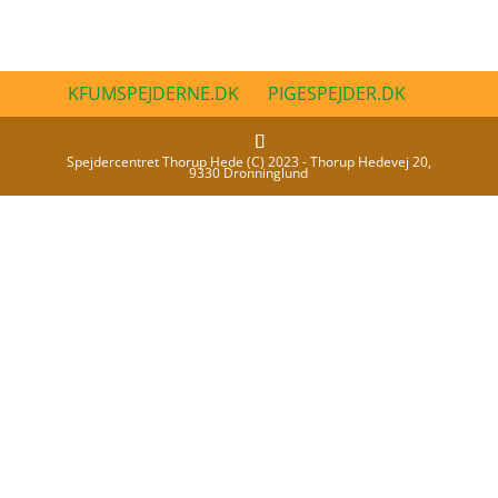
KFUMSPEJDERNE.DK
PIGESPEJDER.DK
Spejdercentret Thorup Hede (C) 2023 - Thorup Hedevej 20,
9330 Dronninglund