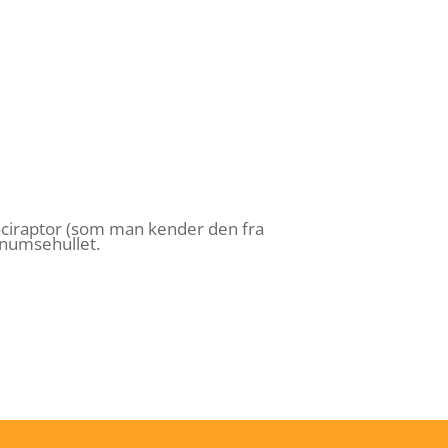
elociraptor (som man kender den fra
i numsehullet.