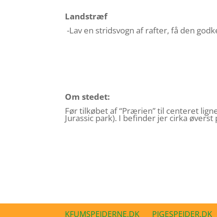
Landstræf
-Lav en stridsvogn af rafter, få den god
Om stedet:
Før tilkøbet af “Prærien” til centeret l
Jurassic park). I befinder jer cirka øver
KFUMSPEJDERNE.DK
PIGESPEJDER.DK