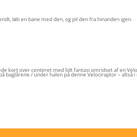
kendt, løb en bane med den, og pil den fra hinanden igen.
ignede kort over centeret med lidt fantasi omridset af en V
st på baglårene / under halen på denne Velociraptor – altså 