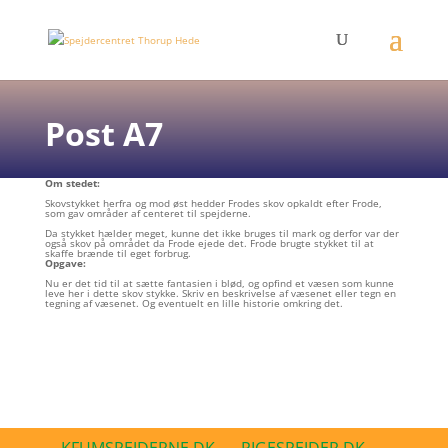
Post A7
Om stedet:
Skovstykket herfra og mod øst hedder Frodes skov opkaldt efter Frode,
som gav områder af centeret til spejderne.
Da stykket hælder meget, kunne det ikke bruges til mark og derfor var der
også skov på området da Frode ejede det. Frode brugte stykket til at
skaffe brænde til eget forbrug.
Opgave:
Nu er det tid til at sætte fantasien i blød, og opfind et væsen som kunne
leve her i dette skov stykke. Skriv en beskrivelse af væsenet eller tegn en
tegning af væsenet. Og eventuelt en lille historie omkring det.
KFUMSPEJDERNE.DK
PIGESPEJDER.DK