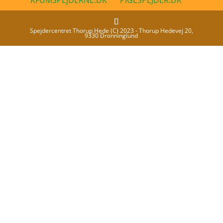
Spejdercentret Thorup Hede (C) 2023 - Thorup Hedevej 20,
9330 Dronninglund