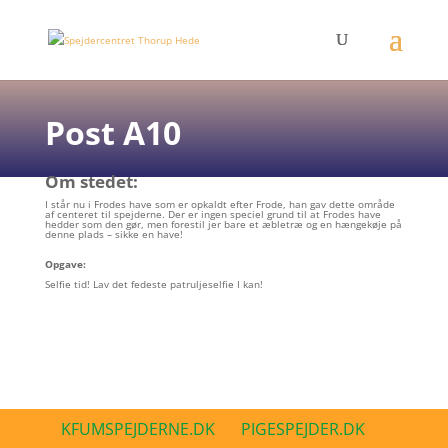
Post A10
Om stedet:
I står nu i Frodes have som er opkaldt efter Frode, han gav dette område
af centeret til spejderne. Der er ingen speciel grund til at Frodes have
hedder som den gør, men forestil jer bare et æbletræ og en hængekøje på
denne plads – sikke en have!
Opgave:
Selfie tid! Lav det fedeste patruljeselfie I kan!
KFUMSPEJDERNE.DK
PIGESPEJDER.DK