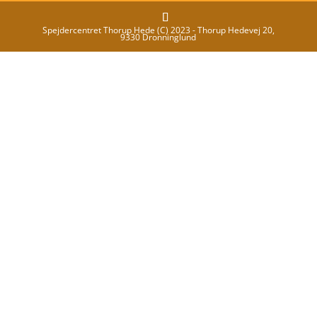
Spejdercentret Thorup Hede (C) 2023 - Thorup Hedevej 20,
9330 Dronninglund