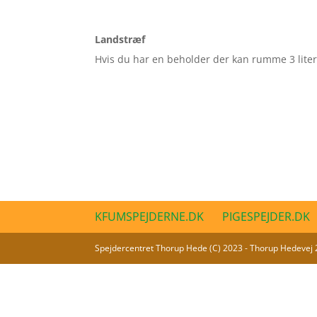
Landstræf
Hvis du har en beholder der kan rumme 3 liter 
KFUMSPEJDERNE.DK
PIGESPEJDER.DK
Spejdercentret Thorup Hede (C) 2023 - Thorup Hedevej