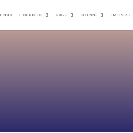
LENDER
CENTER TILBUD
KURSER
UDLEJNING
OM CENTRET