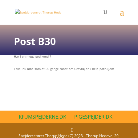
Post B30
Har i en mega god kondi?
I skal nu løbe samlet 50 gange rundt om Gravhøjen i hele patruljen!
KFUMSPEJDERNE.DK
PIGESPEJDER.DK
Spejdercentret Thorup Hede (C) 2023 - Thorup Hedevej 20,