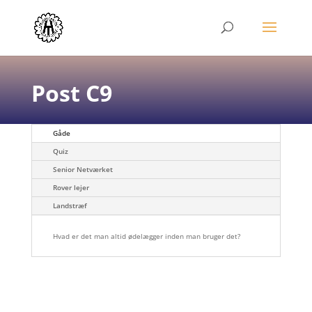
Post C9
Gåde
Quiz
Senior Netværket
Rover lejer
Landstræf
Hvad er det man altid ødelægger inden man bruger det?