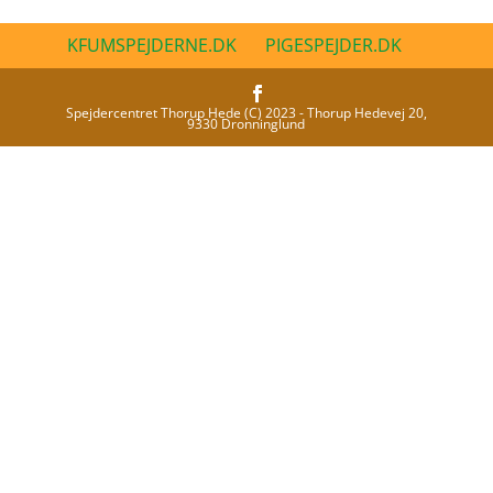
KFUMSPEJDERNE.DK
PIGESPEJDER.DK
Spejdercentret Thorup Hede (C) 2023 - Thorup Hedevej 20,
9330 Dronninglund